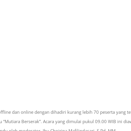
ine dan online dengan dihadiri kurang lebih 70 peserta yang terdir
“Mutiara Berserak”. Acara yang dimulai pukul 09.00 WIB ini d
u oleh moderator, Ibu Choirina Mafilindasari, S.Pd, MM.