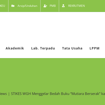
KEU
Arsip/Unduhan
PMB
REKRUTMEN
Akademik
Lab. Terpadu
Tata Usaha
LPPM
ews
STIKES WGH Menggelar Bedah Buku “Mutiara Berserak” k