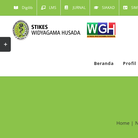
Skip
Digilib
LMS
JURNAL
SIAKAD
SIM
to
content
Toggle
Sliding
Bar
Beranda
Profil
Area
Home
N