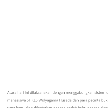
Acara hari ini dilaksanakan dengan menggabungkan sistem offl
mahasiswa STIKES Widyagama Husada dan para pecinta buku 
yang kemudian dilanjutkan dengan bedah buku dengan dipand