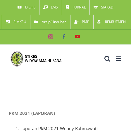
Skip
Digilib
LMS
JURNAL
SIAKAD
to
SIMKEU
Arsip/Unduhan
PMB
REKRUTMEN
content
Instagram
Facebook
YouTube
PKM 2021 (LAPORAN)
Laporan PkM 2021 Wenny Rahmawati