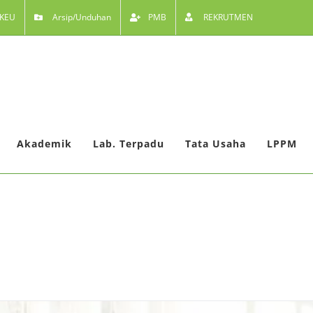
KEU
Arsip/Unduhan
PMB
REKRUTMEN
Akademik
Lab. Terpadu
Tata Usaha
LPPM